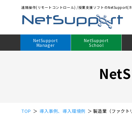
遠隔操作(リモートコントロール)
/
授業支援ソフトのNetSupport
NetSupport
NetSupport
Manager
School
3つの特長
3つの特長
価格（ライセンス・年間保守）
ご検討から購入、運用までの流れ
製品ダウンロード・無料体験について
NetS
主な機能
主な機能
年間保守契約のご案内
購入方法
ダウンロード前のご注意
動作環境・対応OS
動作環境・対応OS
アップグレード価格
販売店情報
ダウンロード方法
ゲートウェイ機能
他社製品との機能比較
販売対象となるバージョン
ダウンロードお申し込み
他社製品との機能比較
当社のセキュリティ体制
お見積もりシミュレーション
TOP
＞
導入事例、導入環境例
＞ 製造業（ファクト