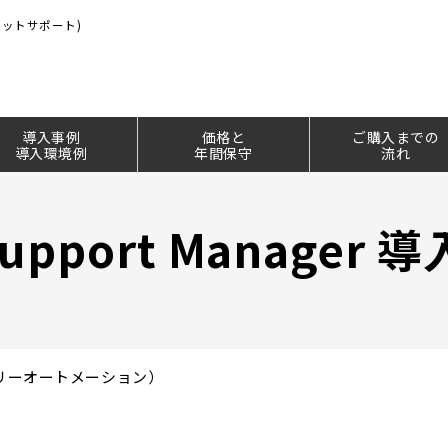
(ネットサポート)
導入事例
価格と
ご購入までの
導入環境例
年間保守
流れ
upport
Manager
導
リーオートメーション）