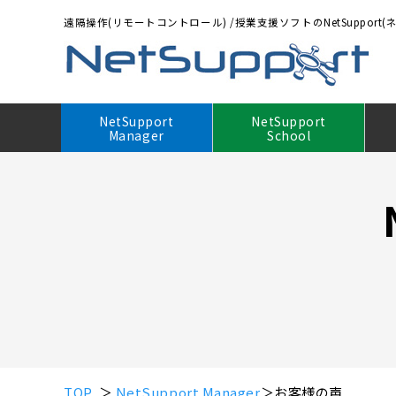
遠隔操作(リモートコントロール)
/
授業支援ソフトのNetSupport
NetSupport
NetSupport
Manager
School
3つの特長
3つの特長
価格（ライセンス・年間保守）
ご検討から購入、運用までの流れ
製品ダウンロード・無料体験について
主な機能
主な機能
年間保守契約のご案内
購入方法
ダウンロード前のご注意
動作環境・対応OS
動作環境・対応OS
アップグレード価格
販売店情報
ダウンロード方法
ゲートウェイ機能
他社製品との機能比較
販売対象となるバージョン
ダウンロードお申し込み
他社製品との機能比較
当社のセキュリティ体制
お見積もりシミュレーション
TOP
＞
NetSupport Manager
＞お客様の声